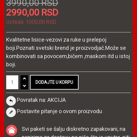
3990,00 RSD
2990,00 RSD
Usteda:
1000,00 RSD
Kvalitetne lisice-vezovi za ruke u prelepoj
boji.Poznati svetski brend je proizvodjač.Može se
kombinovati sa povocem,bičem ,maskom itd u istoj
boji.
Povratak na: AKCIJA
Postavite pitanje o ovom proizvodu
Svi paketi se šalju diskretno zapakovani, na