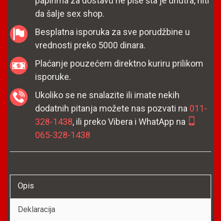
papirima za dostavu ne piše šta je unutra, niti
da šalje sex shop.
Besplatna isporuka za sve porudžbine u
vrednosti preko 5000 dinara.
Plaćanje pouzećem direktno kuriru prilikom
isporuke.
Ukoliko se ne snalazite ili imate nekih
dodatnih pitanja možete nas pozvati na
011-
328-1438
, ili preko Vibera i WhatApp na
065-328-1438
Opis
Deklaracija