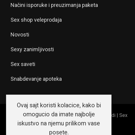
Načini isporuke i preuzimanja paketa
Sex shop veleprodaja
Novosti
Sexy zanimljivosti
Sex saveti
Snabdevanje apoteka
Ovaj sajt koristi kolacice, kako bi
omogucio da imate najbolje
© 2026 Sex shop Beograd | Erotic shop Srećni ljudi | Sex
iskustvo na njemu prilikom vase
shop Srbija. Sva prava zadržana.
posete.