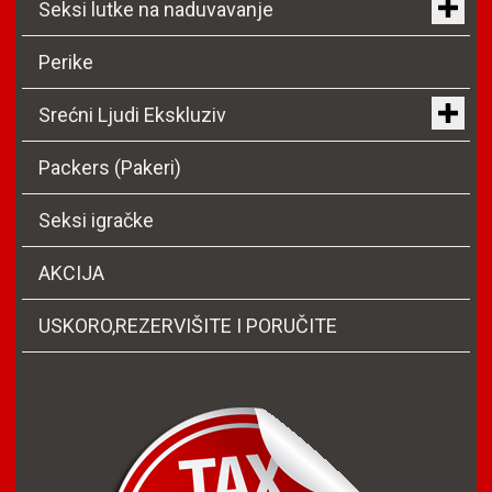
Seksi lutke na naduvavanje
Perike
Srećni Ljudi Ekskluziv
Packers (Pakeri)
Seksi igračke
AKCIJA
USKORO,REZERVIŠITE I PORUČITE