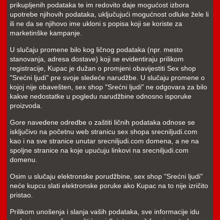
prikupljenih podataka te im redovito daje mogućost izbora
upotrebe njihovih podataka, uključujući mogućnost odluke žele li
ili ne da se njihovo ime ukloni s popisa koji se koriste za
marketinške kampanje.
U slučaju promene bilo kog ličnog podataka (npr. mesto
stanovanja, adresa dostave) koji se evidentiraju prilikom
registracije, Kupac je dužan o promjeni obavijestiti Sex shop
"Srećni ljudi" pre svoje sledeće narudžbe. U slučaju promene o
kojoj nije obavešten, sex shop "Srećni ljudi" ne odgovara za bilo
kakve nedostatke u pogledu narudžbine odnosno isporuke
proizvoda.
Gore navedene odredbe o zaštiti ličnih podataka odnose se
isključivo na početnu web stranicu sex shopa srecniljudi.com
kao i na sve stranice unutar srecniljudi.com domena, a ne na
spoljne stranice na koje upućuju linkovi na srecniljudi.com
domenu.
Osim u slučaju elektronske porudžbine, sex shop "Srećni ljudi"
neće kupcu slati elektronske poruke ako Kupac na to nije izričito
pristao.
Prilikom unošenja i slanja vaših podataka, sve informacije idu