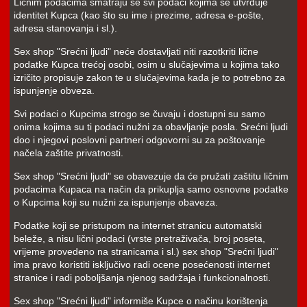
Ličnim podacima smatraju se svi podaci kojima se utvrđuje
identitet Kupca (kao što su ime i prezime, adresa e-pošte,
adresa stanovanja i sl.).
Sex shop "Srećni ljudi" neće dostavljati niti razotkriti lične
podatke Kupca trećoj osobi, osim u slučajevima u kojima tako
izričito propisuje zakon te u slučajevima kada je to potrebno za
ispunjenje obveza.
Svi podaci o Kupcima strogo se čuvaju i dostupni su samo
onima kojima su ti podaci nužni za obavljanje posla. Srećni ljudi
doo i njegovi poslovni partneri odgovorni su za poštovanje
načela zaštite privatnosti.
Sex shop "Srećni ljudi" se obavezuje da će pružati zaštitu ličnim
podacima Kupaca na način da prikuplja samo osnovne podatke
o Kupcima koji su nužni za ispunjenje obaveza.
Podatke koji se pristupom na internet stranicu automatski
beleže, a nisu lični podaci (vrste pretraživača, broj poseta,
vrijeme provedeno na stranicama i sl.) sex shop "Srećni ljudi"
ima pravo koristiti isključivo radi ocene posećenosti internet
stranice i radi poboljšanja njenog sadržaja i funkcionalnosti.
Sex shop "Srećni ljudi" informiše Kupce o načinu korištenja