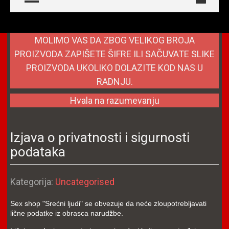
MOLIMO VAS DA ZBOG VELIKOG BROJA
PROIZVODA ZAPIŠETE ŠIFRE ILI SAČUVATE SLIKE
PROIZVODA UKOLIKO DOLAZITE KOD NAS U
RADNJU.
Hvala na razumevanju
Izjava o privatnosti i sigurnosti
podataka
Detalji
Kategorija:
Uncategorised
Sex shop "Srećni ljudi" se obvezuje da neće zloupotrebljavati
lične podatke iz obrasca narudžbe.