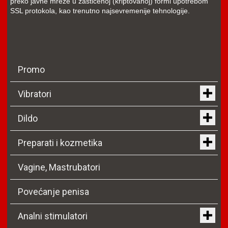
preko javne mreže u zaštićenoj (kriptovanoj) formi upotrebom
SSL protokola, kao trenutno najsevremenije tehnologije.
Promo
Vibratori
Dildo
Preparati i kozmetika
Vagine, Mastrubatori
Povećanje penisa
Analni stimulatori