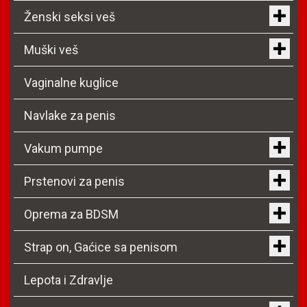
Ženski seksi veš
Muški veš
Vaginalne kuglice
Navlake za penis
Vakum pumpe
Prstenovi za penis
Oprema za BDSM
Strap on, Gaćice sa penisom
Lepota i Zdravlje