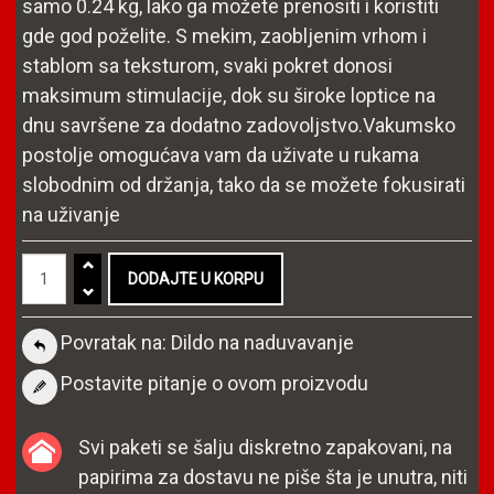
samo 0.24 kg, lako ga možete prenositi i koristiti
gde god poželite. S mekim, zaobljenim vrhom i
stablom sa teksturom, svaki pokret donosi
maksimum stimulacije, dok su široke loptice na
dnu savršene za dodatno zadovoljstvo.Vakumsko
postolje omogućava vam da uživate u rukama
slobodnim od držanja, tako da se možete fokusirati
na uživanje
Povratak na: Dildo na naduvavanje
Postavite pitanje o ovom proizvodu
Svi paketi se šalju diskretno zapakovani, na
papirima za dostavu ne piše šta je unutra, niti