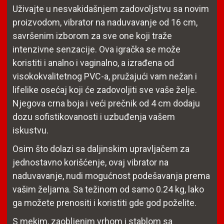
Uživajte u nesvakidašnjem zadovoljstvu sa novim
proizvodom, vibrator na naduvavanje od 16 cm,
savršenim izborom za sve one koji traže
intenzivne senzacije. Ova igračka se može
koristiti i analno i vaginalno, a izrađena od
visokokvalitetnog PVC-a, pružajući vam nežan i
lifelike osećaj koji će zadovoljiti sve vaše želje.
Njegova crna boja i veći prečnik od 4 cm dodaju
dozu sofistikovanosti i uzbuđenja vašem
iskustvu.
Osim što dolazi sa daljinskim upravljačem za
jednostavno korišćenje, ovaj vibrator na
naduvavanje, nudi mogućnost podešavanja prema
vašim željama. Sa težinom od samo 0.24 kg, lako
ga možete prenositi i koristiti gde god poželite.
S mekim, zaobljenim vrhom i stablom sa