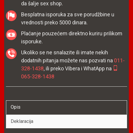
da šalje sex shop.
Besplatna isporuka za sve porudžbine u
vrednosti preko 5000 dinara.
Plaćanje pouzećem direktno kuriru prilikom
isporuke.
Ukoliko se ne snalazite ili imate nekih
dodatnih pitanja možete nas pozvati na
011-
328-1438
, ili preko Vibera i WhatApp na
065-328-1438
Opis
Deklaracija