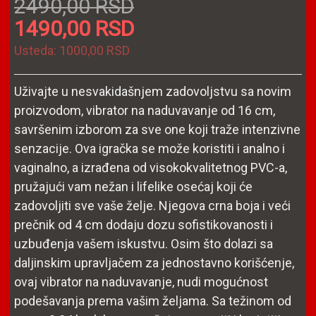
2490,00 RSD
1490,00 RSD
Usteda:
1000,00 RSD
Uživajte u nesvakidašnjem zadovoljstvu sa novim
proizvodom, vibrator na naduvavanje od 16 cm,
savršenim izborom za sve one koji traže intenzivne
senzacije. Ova igračka se može koristiti i analno i
vaginalno, a izrađena od visokokvalitetnog PVC-a,
pružajući vam nežan i lifelike osećaj koji će
zadovoljiti sve vaše želje. Njegova crna boja i veći
prečnik od 4 cm dodaju dozu sofistikovanosti i
uzbuđenja vašem iskustvu. Osim što dolazi sa
daljinskim upravljačem za jednostavno korišćenje,
ovaj vibrator na naduvavanje, nudi mogućnost
podešavanja prema vašim željama. Sa težinom od