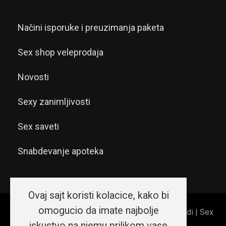
Načini isporuke i preuzimanja paketa
Sex shop veleprodaja
Novosti
Sexy zanimljivosti
Sex saveti
Snabdevanje apoteka
Ovaj sajt koristi kolacice, kako bi
omogucio da imate najbolje
© 2026 Sex shop Beograd | Erotic shop Srećni ljudi | Sex
iskustvo na njemu prilikom vase
shop Srbija. Sva prava zadržana.