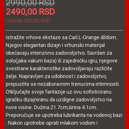
2990,00 RSD
2490,00 RSD
Usteda:
500,00 RSD
Istražite vrhove ekstaze sa Carl.L-Orange dildom.
Njegov elegantan dizajn i vrhunski materijal
obećavaju intenzivno zadovoljstvo. Savršen za
solo(jaka vakum baza) ili zajedničku igru, njegove
svestrane karakteristike zadovoljavaju različite
želje. Napravljen za udobnost i zadovoljstvo,
prepustite se nezaboravnim trenucima intimnosti.
Otključajte svoje fantazije uz ovu sofisticiranu
igračku dizajniranu da uzdigne zadovoljstvo na
nove visine. Dužina 21.7cm,širina 4.1cm.
Preporučuje se upotreba lubrikanta na vodenoj bazi
. Nakon upotrebe oprati mlakom vodom i