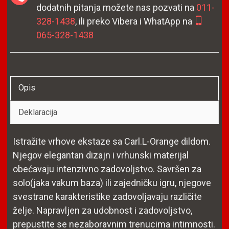
dodatnih pitanja možete nas pozvati na
011-
328-1438
, ili preko Vibera i WhatApp na
065-328-1438
Opis
Deklaracija
Istražite vrhove ekstaze sa Carl.L-Orange dildom.
Njegov elegantan dizajn i vrhunski materijal
obećavaju intenzivno zadovoljstvo. Savršen za
solo(jaka vakum baza) ili zajedničku igru, njegove
svestrane karakteristike zadovoljavaju različite
želje. Napravljen za udobnost i zadovoljstvo,
prepustite se nezaboravnim trenucima intimnosti.