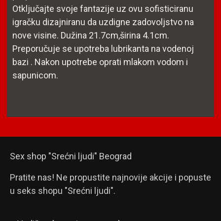
Otključajte svoje fantazije uz ovu sofisticiranu
igračku dizajniranu da uzdigne zadovoljstvo na
nove visine. Dužina 21.7cm,širina 4.1cm.
Preporučuje se upotreba lubrikanta na vodenoj
bazi . Nakon upotrebe oprati mlakom vodom i
sapunicom.
Sex shop "Srećni ljudi" Beograd
Pratite nas! Ne propustite najnovije akcije i popuste
u seks shopu "Srećni ljudi".