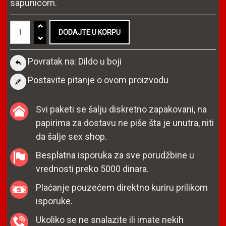
sapunicom.
Povratak na: Dildo u boji
Postavite pitanje o ovom proizvodu
Svi paketi se šalju diskretno zapakovani, na
papirima za dostavu ne piše šta je unutra, niti
da šalje sex shop.
Besplatna isporuka za sve porudžbine u
vrednosti preko 5000 dinara.
Plaćanje pouzećem direktno kuriru prilikom
isporuke.
Ukoliko se ne snalazite ili imate nekih