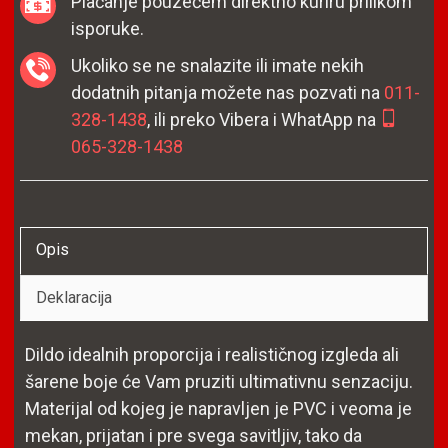
Plaćanje pouzećem direktno kuriru prilikom
isporuke.
Ukoliko se ne snalazite ili imate nekih
dodatnih pitanja možete nas pozvati na
011-
328-1438
, ili preko Vibera i WhatApp na
065-328-1438
Opis
Deklaracija
Dildo idealnih proporcija i realističnog izgleda ali
šarene boje će Vam pruziti ultimativnu senzaciju.
Materijal od kojeg je napravljen je PVC i veoma je
mekan, prijatan i pre svega savitljiv, tako da