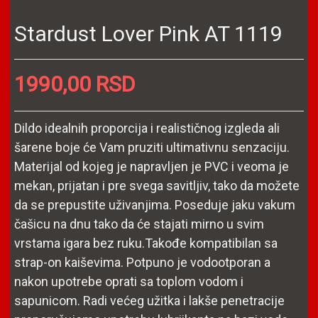
Stardust Lover Pink AT 1119
1990,00 RSD
Dildo idealnih proporcija i realističnog izgleda ali
šarene boje će Vam pruziti ultimativnu senzaciju.
Materijal od kojeg je napravljen je PVC i veoma je
mekan, prijatan i pre svega savitljiv, tako da možete
da se prepustite uživanjima. Poseduje jaku vakum
čašicu na dnu tako da će stajati mirno u svim
vrstama igara bez ruku.Takođe kompatibilan sa
strap-on kaiševima. Potpuno je vodootporan a
nakon upotrebe oprati sa toplom vodom i
sapunicom. Radi većeg užitka i lakše penetracije