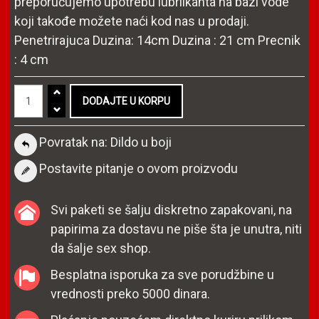
preporučujemo upotrebu lubriikanta na bazi vode
koji takođe možete naći kod nas u prodaji.
Penetrirajuca Duzina: 14cm Duzina : 21 cm Precnik
: 4 cm
Povratak na: Dildo u boji
Postavite pitanje o ovom proizvodu
Svi paketi se šalju diskretno zapakovani, na
papirima za dostavu ne piše šta je unutra, niti
da šalje sex shop.
Besplatna isporuka za sve porudžbine u
vrednosti preko 5000 dinara.