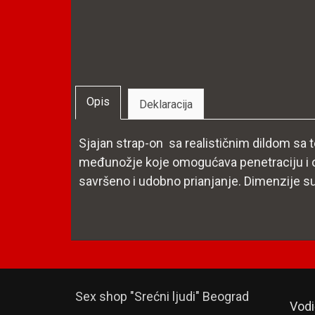
Opis
Deklaracija
Sjajan strap-on sa realističnim dildom sa t
međunožje koje omogućava penetraciju i o
savršeno i udobno prianjanje. Dimenzije su
Sex shop "Srećni ljudi" Beograd
Vodi