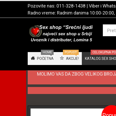
Pozovite nas:
011-328-1438
| Viber i Wha
Radno vreme: Radnim danima 10:00-20:00,
HOME
POPUST!
CELOKUPNA PON
POČETNA
AKCIJE!
KATALOG SEX SHOP
MOLIMO VAS DA ZBOG VELIKOG BROJA
Popu