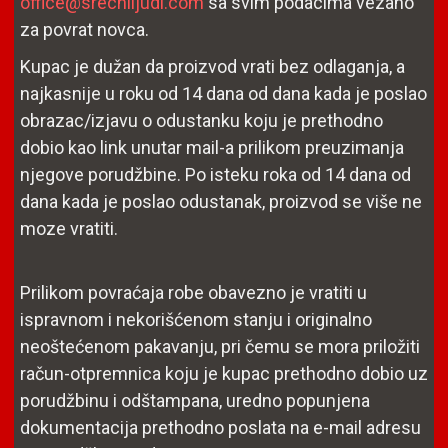
office@srecniljudi.com
sa svim podacima vezano
za povrat novca.
Kupac je dužan da proizvod vrati bez odlaganja, a
najkasnije u roku od 14 dana od dana kada je poslao
obrazac/izjavu o odustanku koju je prethodno
dobio kao link unutar mail-a prilikom preuzimanja
njegove porudžbine. Po isteku roka od 14 dana od
dana kada je poslao odustanak, proizvod se više ne
moze vratiti.
Prilikom povraćaja robe obavezno je vratiti u
ispravnom i nekorišćenom stanju i originalno
neoštećenom pakavanju, pri čemu se mora priložiti
račun-otpremnica koju je kupac prethodno dobio uz
porudžbinu i odštampana, uredno popunjena
dokumentacija prethodno poslata na e-mail adresu