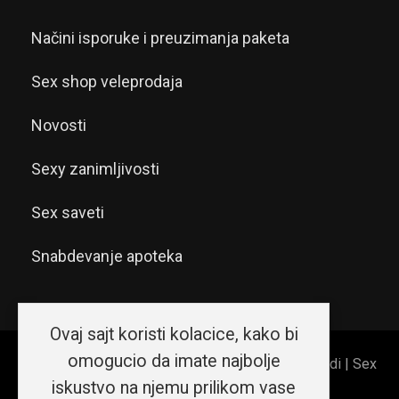
Načini isporuke i preuzimanja paketa
Sex shop veleprodaja
Novosti
Sexy zanimljivosti
Sex saveti
Snabdevanje apoteka
Ovaj sajt koristi kolacice, kako bi
omogucio da imate najbolje
© 2026 Sex shop Beograd | Erotic shop Srećni ljudi | Sex
iskustvo na njemu prilikom vase
shop Srbija. Sva prava zadržana.