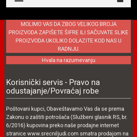
MOLIMO VAS DA ZBOG VELIKOG BROJA
PROIZVODA ZAPIŠETE ŠIFRE ILI SAČUVATE SLIKE
PROIZVODA UKOLIKO DOLAZITE KOD NAS U
RADNJU.
Hvala na razumevanju
Korisnički servis - Pravo na
odustajanje/Povraćaj robe
Poštovani kupci, Obaveštavamo Vas da se prema
Zakonu o zaštiti potrošača (Službeni glasnik RS, br.
6/2016) kupovina preko naše prodajne internet
stranice www.srecniljudi.com smatra prodajom na