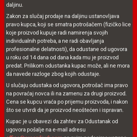
daljinu.
Zakon za slučaj prodaje na daljinu ustanovljava
pravo kupca, koji se smatra potrošačem (fizičko lice
koje proizvod kupuje radi namirenja svojih
individualnih potreba, a ne radi obavljanja
profesionalne delatnosti), da odustane od ugovora
u roku od 14 dana od dana kada mu je proizvod
predat. Prilikom odustanka kupac može, ali ne mora
da navede razloge zbog kojih odustaje.
U slučaju odustaka od ugovora, potrošač ima pravo
na povraćaj novca ili na zamenu za drugi proizvod.
Cena se kupcu vraća po prijemu proizvoda, i nakon
što se utvrdi da je proizvod neoštećen i ispravan.
Kupac je u obavezi da zahtev za Odustanak od
ugovora pošalje na e-mail adresu