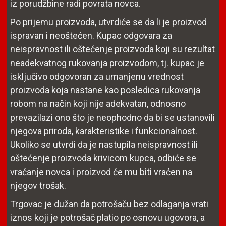
iz porudžbine radi povrata novca.
Po prijemu proizvoda, utvrdiće se da li je proizvod
ispravan i neoštećen. Kupac odgovara za
neispravnost ili oštećenje proizvoda koji su rezultat
neadekvatnog rukovanja proizvodom, tj. kupac je
isključivo odgovoran za umanjenu vrednost
proizvoda koja nastane kao posledica rukovanja
robom na način koji nije adekvatan, odnosno
prevazilazi ono što je neophodno da bi se ustanovili
njegova priroda, karakteristike i funkcionalnost.
Ukoliko se utvrdi da je nastupila neispravnost ili
oštećenje proizvoda krivicom kupca, odbiće se
vraćanje novca i proizvod će mu biti vraćen na
njegov trošak.
Trgovac je dužan da potrošaču bez odlaganja vrati
iznos koji je potrošač platio po osnovu ugovora, a