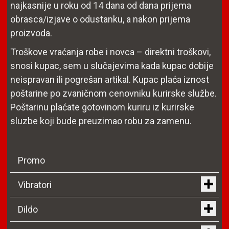
najkasnije u roku od 14 dana od dana prijema
obrasca/izjave o odustanku, a nakon prijema
proizvoda.
Troškove vraćanja robe i novca – direktni troškovi,
snosi kupac, sem u slučajevima kada kupac dobije
neispravan ili pogrešan artikal. Kupac plaća iznost
poštarine po zvaničnom cenovniku kurirske službe.
Poštarinu plaćate gotovinom kuriru iz kurirske
sluzbe koji bude preuzimao robu za zamenu.
Promo
Vibratori
Dildo