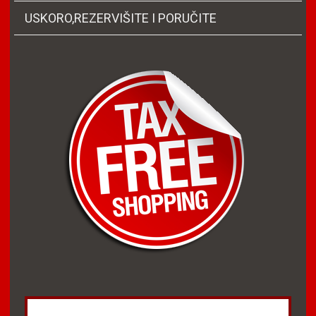
USKORO,REZERVIŠITE I PORUČITE