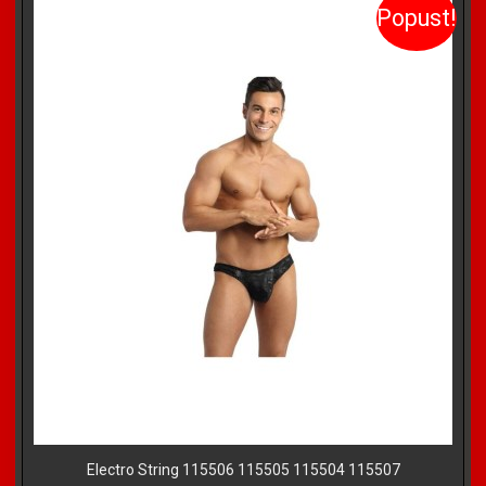
Popust!
Electro String 115506 115505 115504 115507