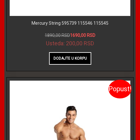
Mercury String 595739 115546 115545
1890,00 RSD
1690,00 RSD
Usteda:
200,00 RSD
Popust!