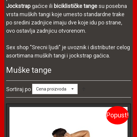
Jockstrap
gaćice ili
biciklističke tange
su posebna
vrsta muških tangi koje umesto standardne trake
po sredini zadnjice imaju dve koje idu po strane,
ovo ostavlja zadnjicu otvorenom.
Sex shop "Srecni ljudi" je uvoznik i distributer celog
asortimana muških tangi i jockstrap gaćica.
Muške tange
Sortiraj po
Cena proizvoda
Popust!