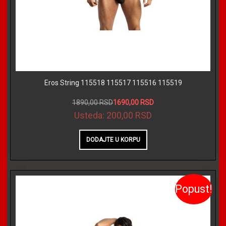
Eros String 115518 115517 115516 115519
1890,00 RSD
1690,00 RSD
Usteda:
200,00 RSD
Popust!