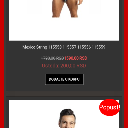
Mexico String 115558 115557 115556 115559
1790,00 RSD
1590,00 RSD
Usteda:
200,00 RSD
Popust!