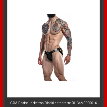
C4M-Desire Jockstrap-BlackLeatherette-XL C4M0000016