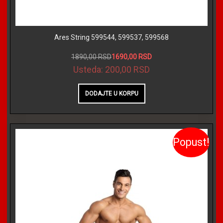
Ares String 599544, 599537, 599568
1890,00 RSD
1690,00 RSD
Usteda:
200,00 RSD
Popust!