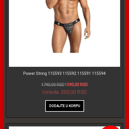
Power String 115593 115592 115591 115594
1790,00 RSD
1590,00 RSD
Usteda:
200,00 RSD