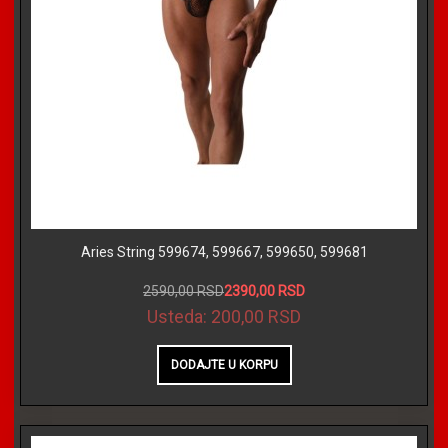
Aries String 599674, 599667, 599650, 599681
2590,00 RSD
2390,00 RSD
Usteda:
200,00 RSD