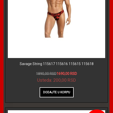
Savage String 115617 115616 115615 115618
1890,00 RSD
1690,00 RSD
Usteda:
200,00 RSD