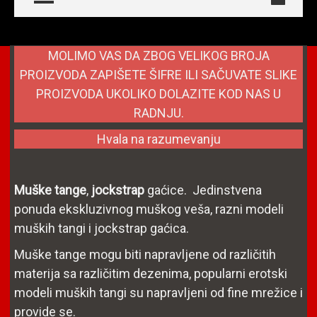
MOLIMO VAS DA ZBOG VELIKOG BROJA
PROIZVODA ZAPIŠETE ŠIFRE ILI SAČUVATE SLIKE
PROIZVODA UKOLIKO DOLAZITE KOD NAS U
RADNJU.
Hvala na razumevanju
Muške tange
,
jockstrap
gaćice. Jedinstvena
ponuda ekskluzivnog muškog veša, razni modeli
muških tangi i jockstrap gaćica.
Muške tange mogu biti napravljene od različitih
materija sa različitim dezenima, popularni erotski
modeli muških tangi su napravljeni od fine mrežice i
provide se.