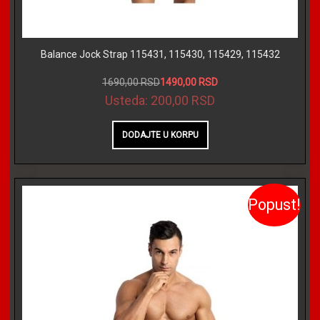
Balance Jock Strap 115431, 115430, 115429, 115432
1690,00 RSD
1490,00 RSD
Usteda:
200,00 RSD
Popust!