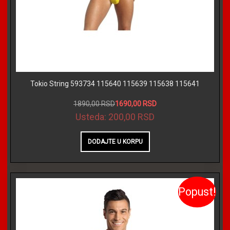
Tokio String 593734 115640 115639 115638 115641
1890,00 RSD
1690,00 RSD
Usteda:
200,00 RSD
Popust!