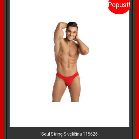
Popust!
Soul String S veličina 115626