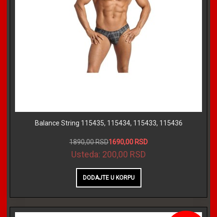
Balance String 115435, 115434, 115433, 115436
1890,00 RSD
1690,00 RSD
Usteda:
200,00 RSD