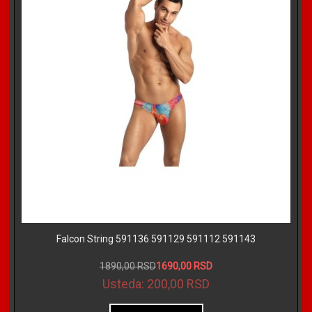
Falcon String 591136 591129 591112 591143
1890,00 RSD
1690,00 RSD
Usteda:
200,00 RSD