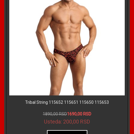
Tribal String 115652 115651 115650 115653
1890,00 RSD
1690,00 RSD
Usteda:
200,00 RSD