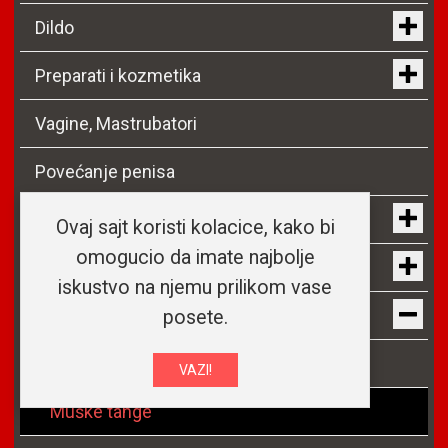
Dildo
Preparati i kozmetika
Vagine, Mastrubatori
Povećanje penisa
Analni stimulatori
Ovaj sajt koristi kolacice, kako bi
omogucio da imate najbolje
Ženski seksi veš
iskustvo na njemu prilikom vase
Muški veš
posete.
Jockstrap
VAZI!
Muške tange