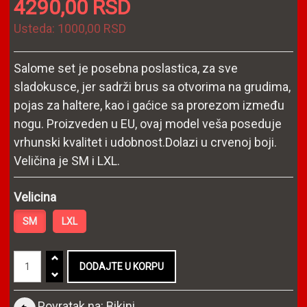
4290,00 RSD
Usteda:
1000,00 RSD
Salome set je posebna poslastica, za sve
sladokusce, jer sadrži brus sa otvorima na grudima,
pojas za haltere, kao i gaćice sa prorezom između
nogu. Proizveden u EU, ovaj model veša poseduje
vrhunski kvalitet i udobnost.Dolazi u crvenoj boji.
Veličina je SM i LXL.
Velicina
SM
LXL
Povratak na: Bikini