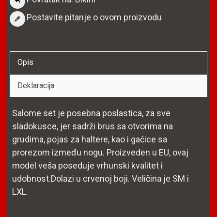
Postavite pitanje o ovom proizvodu
Opis
Deklaracija
Salome set je posebna poslastica, za sve
sladokusce, jer sadrži brus sa otvorima na
grudima, pojas za haltere, kao i gaćice sa
prorezom između nogu. Proizveden u EU, ovaj
model veša poseduje vrhunski kvalitet i
udobnost.Dolazi u crvenoj boji. Veličina je SM i
LXL.