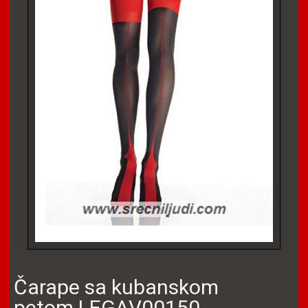
Čarape sa kubanskom
petom LEGAV00150