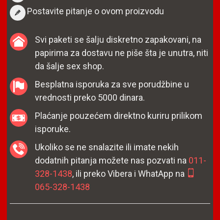
Postavite pitanje o ovom proizvodu
Svi paketi se šalju diskretno zapakovani, na
papirima za dostavu ne piše šta je unutra, niti
da šalje sex shop.
Besplatna isporuka za sve porudžbine u
vrednosti preko 5000 dinara.
Plaćanje pouzećem direktno kuriru prilikom
isporuke.
Ukoliko se ne snalazite ili imate nekih
dodatnih pitanja možete nas pozvati na
011-
328-1438
, ili preko Vibera i WhatApp na
065-328-1438