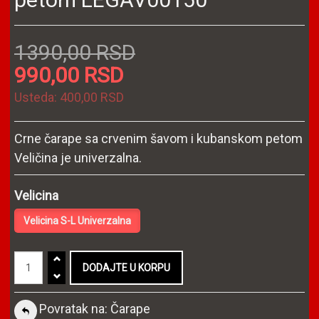
1390,00 RSD
990,00 RSD
Usteda:
400,00 RSD
Crne čarape sa crvenim šavom i kubanskom petom
Veličina je univerzalna.
Velicina
Velicina S-L Univerzalna
Povratak na: Čarape