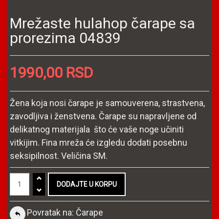
Mrežaste hulahop čarape sa
prorezima 04839
1990,00 RSD
Žena koja nosi čarape je samouverena, strastvena,
zavodljiva i ženstvena. Čarape su napravljene od
delikatnog materijala što će vaše noge učiniti
vitkijim. Fina mreža će izgledu dodati posebnu
seksipilnost. Veličina SM.
Povratak na: Čarape