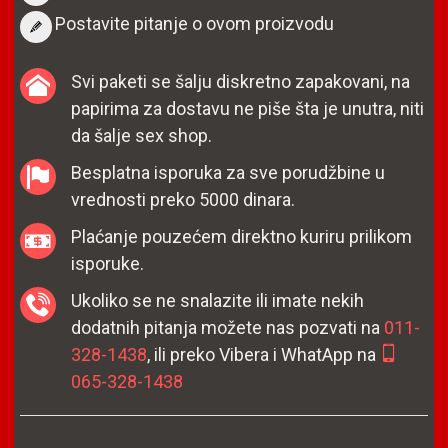
Postavite pitanje o ovom proizvodu
Svi paketi se šalju diskretno zapakovani, na
papirima za dostavu ne piše šta je unutra, niti
da šalje sex shop.
Besplatna isporuka za sve porudžbine u
vrednosti preko 5000 dinara.
Plaćanje pouzećem direktno kuriru prilikom
isporuke.
Ukoliko se ne snalazite ili imate nekih
dodatnih pitanja možete nas pozvati na
011-
328-1438
, ili preko Vibera i WhatApp na
065-328-1438