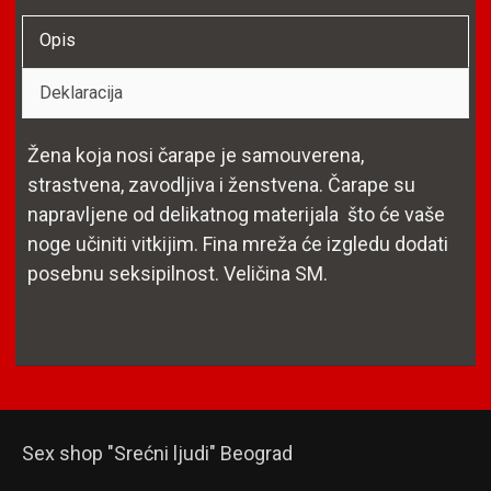
Opis
Deklaracija
Žena koja nosi čarape je samouverena,
strastvena, zavodljiva i ženstvena. Čarape su
napravljene od delikatnog materijala što će vaše
noge učiniti vitkijim. Fina mreža će izgledu dodati
posebnu seksipilnost. Veličina SM.
Sex shop "Srećni ljudi" Beograd