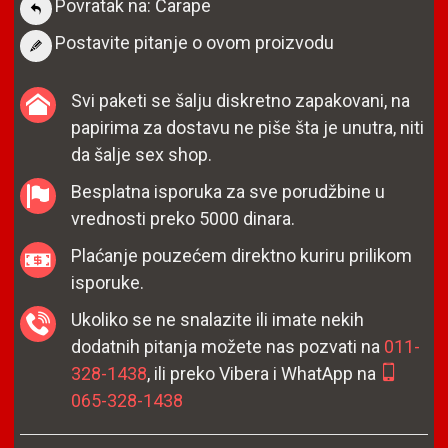
Povratak na: Čarape
Postavite pitanje o ovom proizvodu
Svi paketi se šalju diskretno zapakovani, na
papirima za dostavu ne piše šta je unutra, niti
da šalje sex shop.
Besplatna isporuka za sve porudžbine u
vrednosti preko 5000 dinara.
Plaćanje pouzećem direktno kuriru prilikom
isporuke.
Ukoliko se ne snalazite ili imate nekih
dodatnih pitanja možete nas pozvati na
011-
328-1438
, ili preko Vibera i WhatApp na
065-328-1438