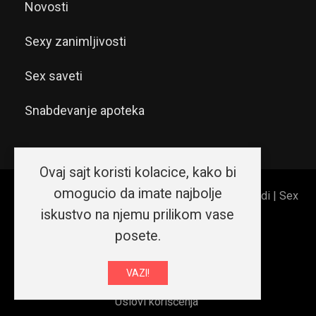
Novosti
Sexy zanimljivosti
Sex saveti
Snabdevanje apoteka
Ovaj sajt koristi kolacice, kako bi
omogucio da imate najbolje
© 2026 Sex shop Beograd | Erotic shop Srećni ljudi | Sex
iskustvo na njemu prilikom vase
shop Srbija. Sva prava zadržana.
posete.
O nama
Kako da...
VAZI!
Izjava o privatnosti i sigurnosti podataka
Uslovi korišćenja