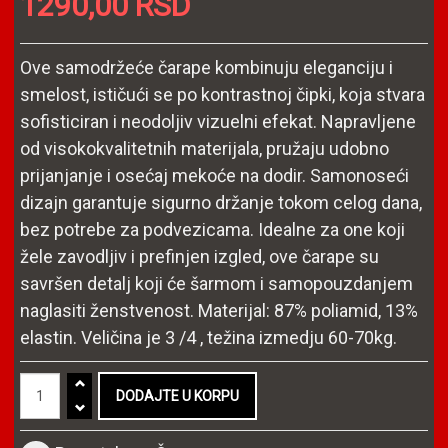
1290,00 RSD
Ove samodržeće čarape kombinuju eleganciju i
smelost, ističući se po kontrastnoj čipki, koja stvara
sofisticiran i neodoljiv vizuelni efekat. Napravljene
od visokokvalitetnih materijala, pružaju udobno
prijanjanje i osećaj mekoće na dodir. Samonoseći
dizajn garantuje sigurno držanje tokom celog dana,
bez potrebe za podvezicama. Idealne za one koji
žele zavodljiv i prefinjen izgled, ove čarape su
savršen detalj koji će šarmom i samopouzdanjem
naglasiti ženstvenost. Materijal: 87% poliamid, 13%
elastin. Veličina je 3 /4 , težina izmedju 60-70kg.