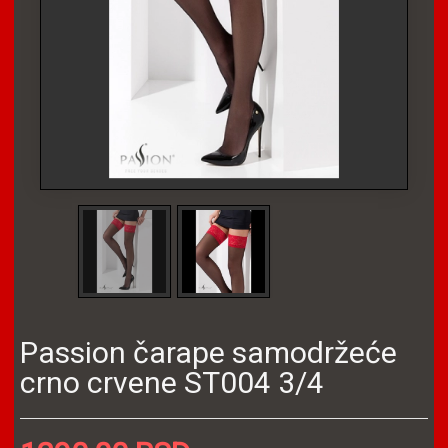
Passion čarape samodržeće
crno crvene ST004 3/4