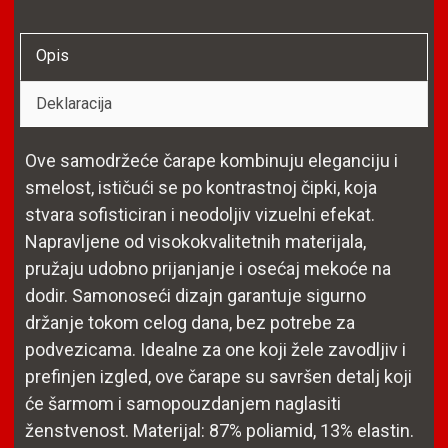
Opis
Deklaracija
Ove samodržeće čarape kombinuju eleganciju i
smelost, ističući se po kontrastnoj čipki, koja
stvara sofisticiran i neodoljiv vizuelni efekat.
Napravljene od visokokvalitetnih materijala,
pružaju udobno prijanjanje i osećaj mekoće na
dodir. Samonoseći dizajn garantuje sigurno
držanje tokom celog dana, bez potrebe za
podvezicama. Idealne za one koji žele zavodljiv i
prefinjen izgled, ove čarape su savršen detalj koji
će šarmom i samopouzdanjem naglasiti
ženstvenost. Materijal: 87% poliamid, 13% elastin.