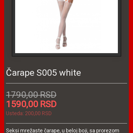
Čarape S005 white
1790,00 RSD
1590,00 RSD
Usteda:
200,00 RSD
Seksi mrežaste čarape, u beloj boji, sa prorezom