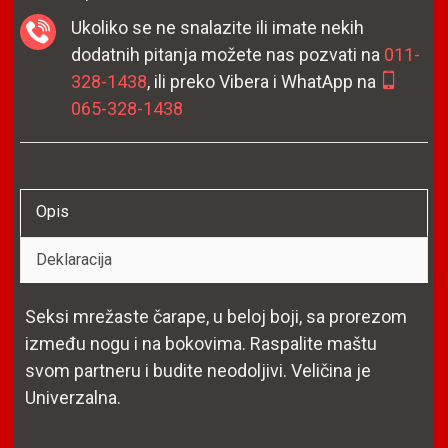
Ukoliko se ne snalazite ili imate nekih
dodatnih pitanja možete nas pozvati na
011-
328-1438
, ili preko Vibera i WhatApp na
065-328-1438
Opis
Deklaracija
Seksi mrežaste čarape, u beloj boji, sa prorezom
između nogu i na bokovima. Raspalite maštu
svom partneru i budite neodoljivi. Veličina je
Univerzalna.