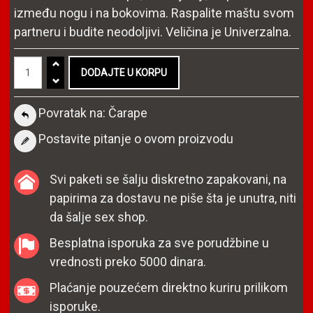
između nogu i na bokovima. Raspalite maštu svom
partneru i budite neodoljivi. Veličina je Univerzalna.
Povratak na: Čarape
Postavite pitanje o ovom proizvodu
Svi paketi se šalju diskretno zapakovani, na
papirima za dostavu ne piše šta je unutra, niti
da šalje sex shop.
Besplatna isporuka za sve porudžbine u
vrednosti preko 5000 dinara.
Plaćanje pouzećem direktno kuriru prilikom
isporuke.