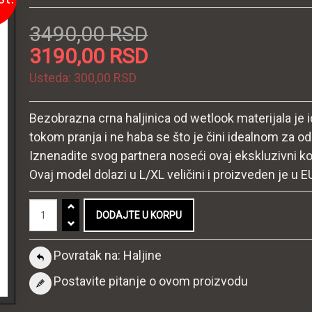
3490,00 RSD
3190,00 RSD
Usteda:
300,00 RSD
Bezobrazna crna haljinica od wetlook materijala je 
tokom pranja i ne haba se što je čini idealnom za od
Iznenadite svog partnera noseći ovaj ekskluzivni ko
Ovaj model dolazi u L/XL veličini i proizveden je u E
Povratak na: Haljine
Postavite pitanje o ovom proizvodu