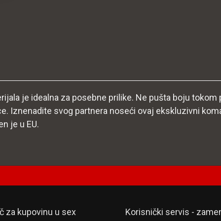
jala je idealna za posebne prilike. Ne pušta boju tokom p
ce. Iznenadite svog partnera noseći ovaj ekskluzivni koma
en je u EU.
č za kupovinu u sex
Korisnički servis - zame