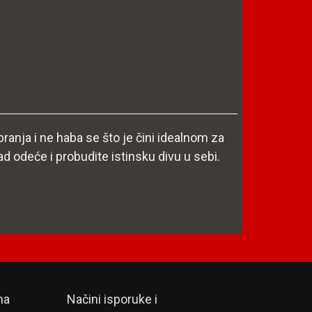
ranja i ne haba se što je čini idealnom za
d odeće i probudite istinsku divu u sebi.
na
Načini isporuke i