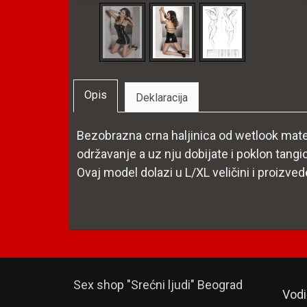
Opis
Deklaracija
Bezobrazna crna haljinica od wetlook materi
održavanje a uz nju dobijate i poklon tangi
Ovaj model dolazi u L/XL veličini i proizved
Sex shop "Srećni ljudi" Beograd
Vodi