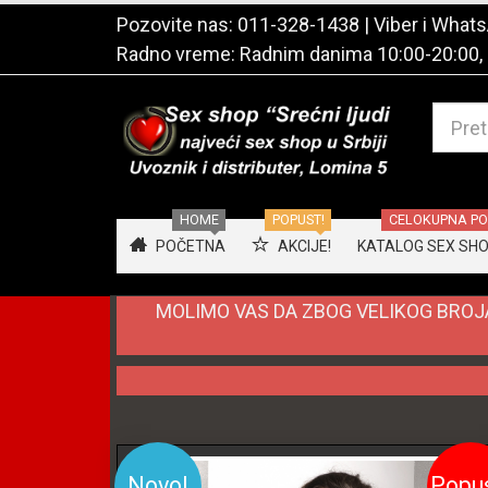
Pozovite nas:
011-328-1438
| Viber i Wha
Radno vreme: Radnim danima 10:00-20:00,
HOME
POPUST!
CELOKUPNA PON
POČETNA
AKCIJE!
KATALOG SEX SHOP
MOLIMO VAS DA ZBOG VELIKOG BROJA
Novo!
Popu