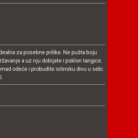
idealna za posebne prilike. Ne pušta boju
ržavanje a uz nju dobijate i poklon tangice.
mad odeće i probudite istinsku divu u sebi.
U.