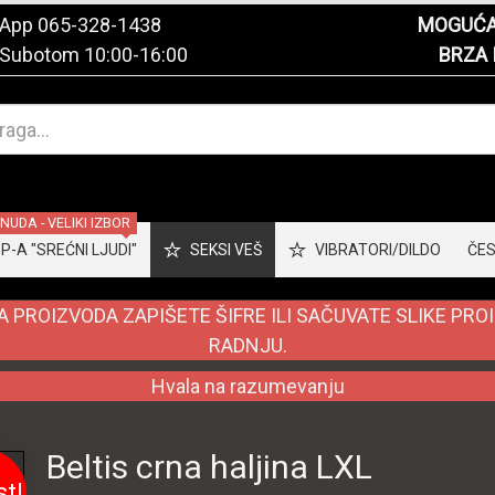
tsApp
065-328-1438
MOGUĆA 
 Subotom 10:00-16:00
BRZA 
UDA - VELIKI IZBOR
-A "SREĆNI LJUDI"
SEKSI VEŠ
VIBRATORI/DILDO
ČES
 PROIZVODA ZAPIŠETE ŠIFRE ILI SAČUVATE SLIKE PRO
RADNJU.
Hvala na razumevanju
Beltis crna haljina LXL
st!