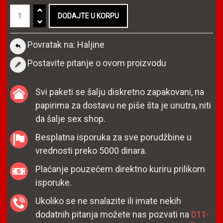
Povratak na: Haljine
Postavite pitanje o ovom proizvodu
Svi paketi se šalju diskretno zapakovani, na
papirima za dostavu ne piše šta je unutra, niti
da šalje sex shop.
Besplatna isporuka za sve porudžbine u
vrednosti preko 5000 dinara.
Plaćanje pouzećem direktno kuriru prilikom
isporuke.
Ukoliko se ne snalazite ili imate nekih
dodatnih pitanja možete nas pozvati na
011-