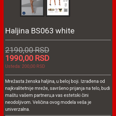
Haljina BS063 white
2190,00 RSD
1990,00 RSD
Usteda:
200,00 RSD
Mrežasta ženska haljina, u beloj boji. Izrađena od
najkvalitetnije mreže, savršeno prijanja na telo, budi
maštu vašem partneru,a vas estetski čini
neodoljivom. Veličina ovog modela veša je
univerzalna.