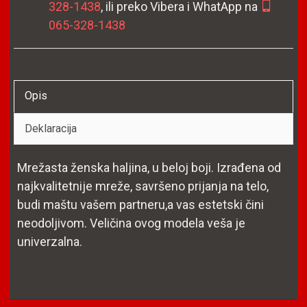
328-1438
, ili preko Vibera i WhatApp na
065-328-1438
Opis
Deklaracija
Mrežasta ženska haljina, u beloj boji. Izrađena od
najkvalitetnije mreže, savršeno prijanja na telo,
budi maštu vašem partneru,a vas estetski čini
neodoljivom. Veličina ovog modela veša je
univerzalna.