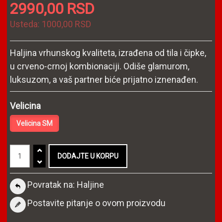
2990,00 RSD
Usteda:
1000,00 RSD
Haljina vrhunskog kvaliteta, izrađena od tila i čipke,
u crveno-crnoj kombionaciji. Odiše glamurom,
luksuzom, a vaš partner biće prijatno iznenađen.
Velicina
Velicina SM
Povratak na: Haljine
Postavite pitanje o ovom proizvodu