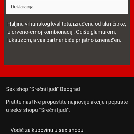
Deklaracija
Haljina vrhunskog kvaliteta, izrađena od tila i čipke,
u crveno-crnoj kombionaciji. Odiše glamurom,
luksuzom, a vaš partner biće prijatno iznenađen.
Sex shop "Srećni ljudi" Beograd
Pratite nas! Ne propustite najnovije akcije i popuste
u seks shopu "Srećni ljudi".
Vodič za kupovinu u sex shopu