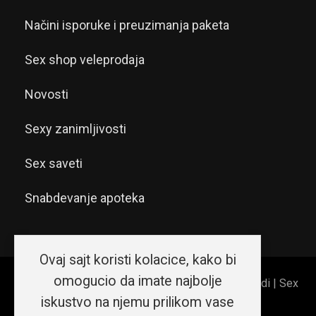
Načini isporuke i preuzimanja paketa
Sex shop veleprodaja
Novosti
Sexy zanimljivosti
Sex saveti
Snabdevanje apoteka
Ovaj sajt koristi kolacice, kako bi
omogucio da imate najbolje
© 2026 Sex shop Beograd | Erotic shop Srećni ljudi | Sex
iskustvo na njemu prilikom vase
shop Srbija. Sva prava zadržana.