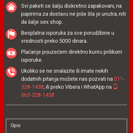
Svi paketi se šalju diskretno zapakovani, na
papirima za dostavu ne piše šta je unutra, niti
da šalje sex shop.
Besplatna isporuka za sve porudžbine u
vrednosti preko 5000 dinara.
Plaćanje pouzećem direktno kuriru prilikom
isporuke.
Ukoliko se ne snalazite ili imate nekih
dodatnih pitanja možete nas pozvati na
011-
328-1438
, ili preko Vibera i WhatApp na
065-328-1438
Opis