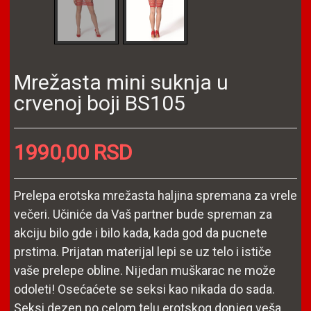
Mrežasta mini suknja u
crvenoj boji BS105
1990,00 RSD
Prelepa erotska mrežasta haljina spremana za vrele
večeri. Učiniće da Vaš partner bude spreman za
akciju bilo gde i bilo kada, kada god da pucnete
prstima. Prijatan materijal lepi se uz telo i ističe
vaše prelepe obline. Nijedan muškarac ne može
odoleti! Osećaćete se seksi kao nikada do sada.
Seksi dezen po celom telu erotskog donjeg veša