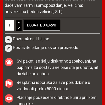
daće vam šarm i samopouzdanje. Veličina:
univerzalna (jedna veličina, S-L).
Povratak na: Haljine
Postavite pitanje o ovom proizvodu
Svi paketi se šalju diskretno zapakovani, na
papirima za dostavu ne piše šta je unutra, niti
da šalje sex shop.
Besplatna isporuka za sve porudžbine u
vrednosti preko 5000 dinara.
Plaćanje pouzećem direktno kuriru prilikom
isporuke.