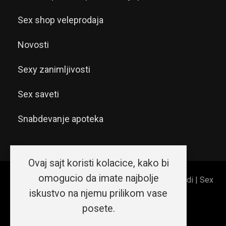
Sex shop veleprodaja
Novosti
Sexy zanimljivosti
Sex saveti
Snabdevanje apoteka
Ovaj sajt koristi kolacice, kako bi
omogucio da imate najbolje
© 2026 Sex shop Beograd | Erotic shop Srećni ljudi | Sex
iskustvo na njemu prilikom vase
shop Srbija. Sva prava zadržana.
posete.