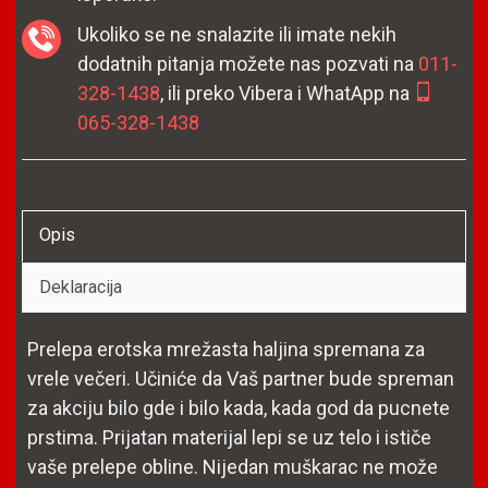
Ukoliko se ne snalazite ili imate nekih
dodatnih pitanja možete nas pozvati na
011-
328-1438
, ili preko Vibera i WhatApp na
065-328-1438
Opis
Deklaracija
Prelepa erotska mrežasta haljina spremana za
vrele večeri. Učiniće da Vaš partner bude spreman
za akciju bilo gde i bilo kada, kada god da pucnete
prstima. Prijatan materijal lepi se uz telo i ističe
vaše prelepe obline. Nijedan muškarac ne može