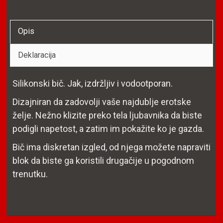
Opis
Deklaracija
Silikonski bič. Jak, izdržljiv i vodootporan.
Dizajniran da zadovolji vaše najdublje erotske
želje. Nežno klizite preko tela ljubavnika da biste
podigli napetost, a zatim im pokažite ko je gazda.
Bič ima diskretan izgled, od njega možete napraviti
blok da biste ga koristili drugačije u pogodnom
trenutku.