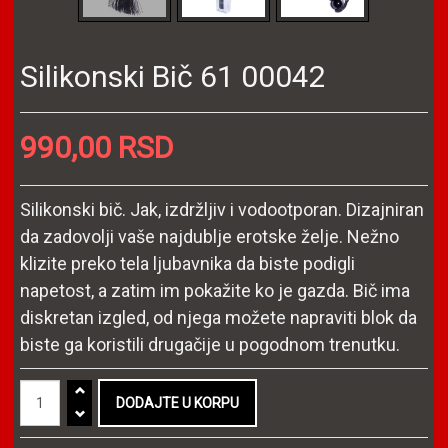
Silikonski Bič 61 00042
990,00 RSD
Silikonski bič. Jak, izdržljiv i vodootporan. Dizajniran
da zadovolji vaše najdublje erotske želje. Nežno
klizite preko tela ljubavnika da biste podigli
napetost, a zatim im pokažite ko je gazda. Bič ima
diskretan izgled, od njega možete napraviti blok da
biste ga koristili drugačije u pogodnom trenutku.