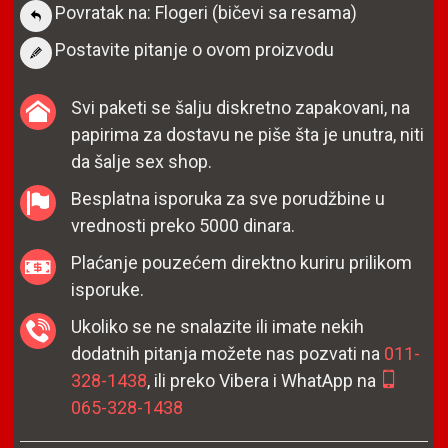
Povratak na: Flogeri (bičevi sa resama)
Postavite pitanje o ovom proizvodu
Svi paketi se šalju diskretno zapakovani, na
papirima za dostavu ne piše šta je unutra, niti
da šalje sex shop.
Besplatna isporuka za sve porudžbine u
vrednosti preko 5000 dinara.
Plaćanje pouzećem direktno kuriru prilikom
isporuke.
Ukoliko se ne snalazite ili imate nekih
dodatnih pitanja možete nas pozvati na
011-
328-1438
, ili preko Vibera i WhatApp na
065-328-1438