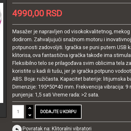
4990,00 RSD
Masažer je napravljen od visokokvalitetnog, mekog 
dodirom. Zahvaljujući snažnom motoru i inovativnoj t
potpunosti zadovoljiti. Igračka se puni putem USB 
klitorisa, ova fantastična igračka takođe ima stimul
Fleksibilno telo se prilagođava svim oblicima tela za
koristite u kadi ili tušu, jer je igračka potpuno vodoot
ABS. Boja: ružičasta. Kapacitet baterije: litijumska 
Dimenzije: 195*50*40 mm. Frekvencija vibracija: 9 r
punjenja: 1,5 sati Vreme rada: >2 sata.
Povratak na: Klitoralni vibratori