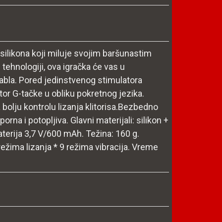
silikona koji miluje svojim baršunastim
ehnologiji, ova igračka će vas u
kabla. Pored jedinstvenog stimulatora
ator G-tačke u obliku pokretnog jezika.
 bolju kontrolu lizanja klitorisa.Bezbedno
porna i potopljiva. Glavni materijali: silikon +
baterija 3,7 V/600 mAh. Težina: 160 g.
ežima lizanja * 9 režima vibracija. Vreme