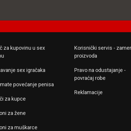
č za kupovinu u sex
Korisnički servis - zame
pu
proizvoda
avanje sex igračaka
Pravo na odustajanje -
povraćaj robe
mate povećanje penisa
Reklamacije
či za kupce
oni za žene
oni za muškarce