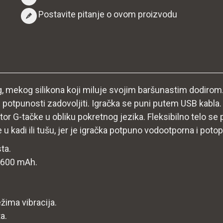
Postavite pitanje o ovom proizvodu
g, mekog silikona koji miluje svojim baršunastim dodirom
 u potpunosti zadovoljiti. Igračka se puni putem USB kabla.
or G-tačke u obliku pokretnog jezika. Fleksibilno telo se 
 u kadi ili tušu, jer je igračka potpuno vodootporna i potopl
sta.
V/600 mAh.
ežima vibracija.
a.