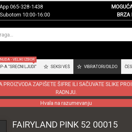
tsApp
065-328-1438
MOGUĆA 
 Subotom 10:00-16:00
BRZA 
UDA - VELIKI IZBOR
-A "SREĆNI LJUDI"
SEKSI VEŠ
VIBRATORI/DILDO
ČES
 PROIZVODA ZAPIŠETE ŠIFRE ILI SAČUVATE SLIKE PRO
RADNJU.
Hvala na razumevanju
FAIRYLAND PINK 52 00015