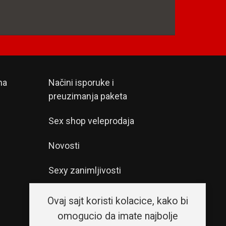
na
Načini isporuke i
preuzimanja paketa
Sex shop veleprodaja
Novosti
Sexy zanimljivosti
Sex saveti
Ovaj sajt koristi kolacice, kako bi
omogucio da imate najbolje
Snabdevanje apoteka