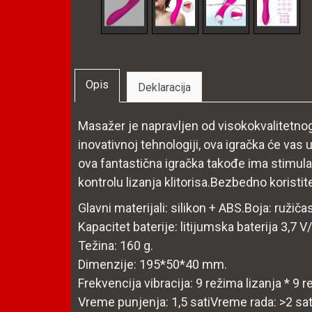
Opis
Deklaracija
Masažer je napravljen od visokokvalitetno
inovativnoj tehnologiji, ova igračka će vas
ova fantastična igračka takođe ima stimulat
kontrolu lizanja klitorisa.Bezbedno koristite
Glavni materijali: silikon + ABS.Boja: ružiča
Kapacitet baterije: litijumska baterija 3,7 
Težina: 160 g.
Dimenzije: 195*50*40 mm.
Frekvencija vibracija: 9 režima lizanja * 9 r
Vreme punjenja: 1,5 satiVreme rada: >2 sat