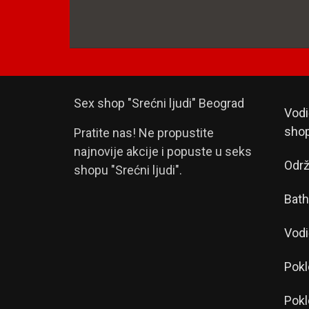
Sex shop "Srećni ljudi" Beograd
Vodi
sho
Pratite nas! Ne propustite
najnovije akcije i popuste u seks
Održ
shopu "Srećni ljudi".
Bath
Vodi
Pokl
Pokl