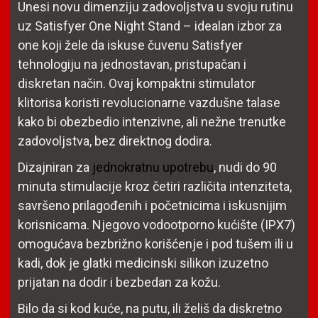
Unesi novu dimenziju zadovoljstva u svoju rutinu
uz Satisfyer One Night Stand – idealan izbor za
one koji žele da iskuse čuvenu Satisfyer
tehnologiju na jednostavan, pristupačan i
diskretan način. Ovaj kompaktni stimulator
klitorisa koristi revolucionarne vazdušne talase
kako bi obezbedio intenzivne, ali nežne trenutke
zadovoljstva, bez direktnog dodira.
Dizajniran za
jednokratnu upotrebu
, nudi do 90
minuta stimulacije kroz četiri različita intenziteta,
savršeno prilagođenih i početnicima i iskusnijim
korisnicama. Njegovo vodootporno kućište (IPX7)
omogućava bezbrižno korišćenje i pod tušem ili u
kadi, dok je glatki medicinski silikon izuzetno
prijatan na dodir i bezbedan za kožu.
Bilo da si kod kuće, na putu, ili želiš da diskretno