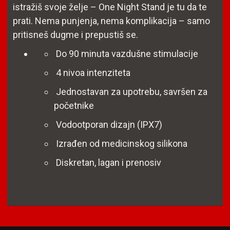
istražiš svoje želje – One Night Stand je tu da te
prati. Nema punjenja, nema komplikacija – samo
pritisneš dugme i prepustiš se.
Do 90 minuta vazdušne stimulacije
4 nivoa intenziteta
Jednostavan za upotrebu, savršen za
početnike
Vodootporan dizajn (IPX7)
Izrađen od medicinskog silikona
Diskretan, lagan i prenosiv