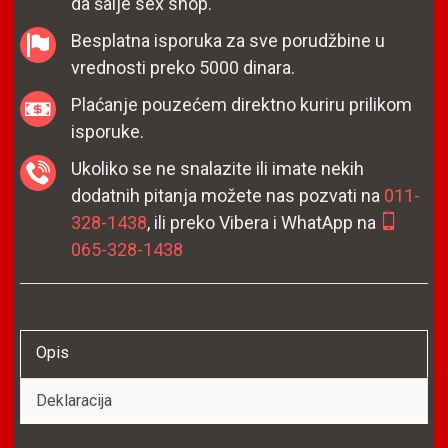
da šalje sex shop.
Besplatna isporuka za sve porudžbine u
vrednosti preko 5000 dinara.
Plaćanje pouzećem direktno kuriru prilikom
isporuke.
Ukoliko se ne snalazite ili imate nekih
dodatnih pitanja možete nas pozvati na
011-
328-1438
, ili preko Vibera i WhatApp na
065-328-1438
Opis
Deklaracija