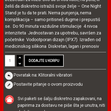
želiš da diskretno istražiš svoje želje – One Night
Stand je tu da te prati. Nema punjenja, nema
komplikacija – samo pritisneš dugme i prepustiš
se. Do 90 minuta vazdušne stimulacije 4 nivoa
intenziteta Jednostavan za upotrebu, savršen za
početnike Vodootporan dizajn (IPX7) Izrađen od
medicinskog silikona Diskretan, lagan i prenosiv
Povratak na: Klitoralni vibratori
Postavite pitanje o ovom proizvodu
Svi paketi se šalju diskretno zapakovani, na
papirima za dostavu ne piše šta je unutra, niti