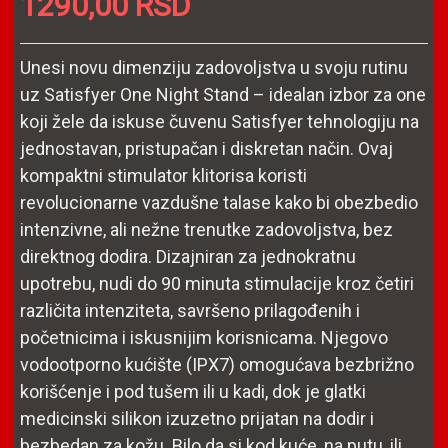
1290,00 RSD
Unesi novu dimenziju zadovoljstva u svoju rutinu
uz Satisfyer One Night Stand – idealan izbor za one
koji žele da iskuse čuvenu Satisfyer tehnologiju na
jednostavan, pristupačan i diskretan način. Ovaj
kompaktni stimulator klitorisa koristi
revolucionarne vazdušne talase kako bi obezbedio
intenzivne, ali nežne trenutke zadovoljstva, bez
direktnog dodira. Dizajniran za jednokratnu
upotrebu, nudi do 90 minuta stimulacije kroz četiri
različita intenziteta, savršeno prilagođenih i
početnicima i iskusnijim korisnicama. Njegovo
vodootporno kućište (IPX7) omogućava bezbrižno
korišćenje i pod tušem ili u kadi, dok je glatki
medicinski silikon izuzetno prijatan na dodir i
bezbedan za kožu. Bilo da si kod kuće, na putu, ili